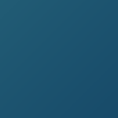
Office fédéral de l'Energie
RESPONSABLE DU DOMAINE
SOLAIRE
Projet ICARE
UN TOUR DU MONDE EN VOITURE
SOLAIRE