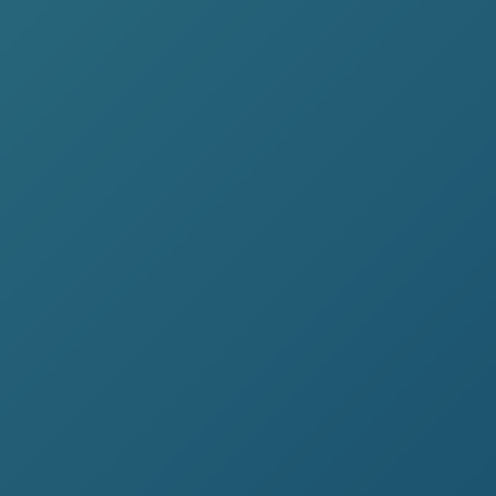
IMPACT LIVING
ENTREPRISE SPÉCIALISÉE EN
TRANSITION ÉNERGÉTIQUE
Bienvenue chez votre accompagnateur en transition
énergétique et écologique !